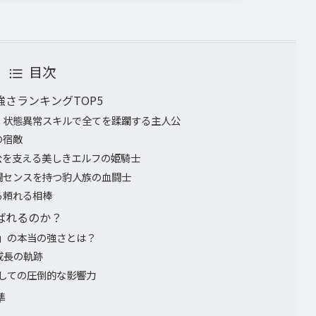
目次
さランキングTOP5
｜状態異常スキルで全てを蹂躙する主人公
の宿敵
公を支える美しきエルフの姫騎士
闘センスを持つ豹人族の血闘士
る頼れる相棒
ばれるのか？
」の本当の強さとは？
成長の軌跡
しての圧倒的な影響力
準