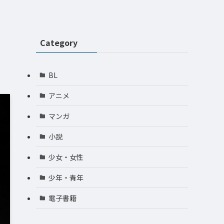
Category
BL
アニメ
マンガ
小説
少女・女性
少年・青年
電子書籍