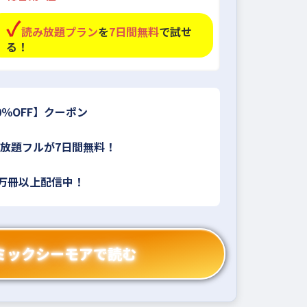
読み放題プラン
を
7日間無料
で試せ
る！
0％OFF】クーポン
放題フルが7日間無料！
4万冊以上配信中！
ミックシーモアで読む