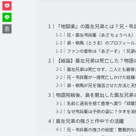
『地獄楽』の亜左兄弟とは？兄・弔
兄・亜左弔兵衛（あざ ちょうべえ
弟・桐馬（とうま）のプロフィール
ファンの愛称は「あざーず」！兄弟
【結論】亜左兄弟は死亡した？物語
亜左兄弟は死亡せず、二人とも最後
兄・弔兵衛が一度死亡しかけた経緯
弟・桐馬が兄を復活させた方法と天
物語完結後、島を脱出した亜左兄弟
名前と過去を捨て香港へ渡り「双龍
なぜ弔兵衛は子供の姿に？タオを消
亜左兄弟の強さと作中での活躍
兄・弔兵衛の強さの秘密：驚異的な