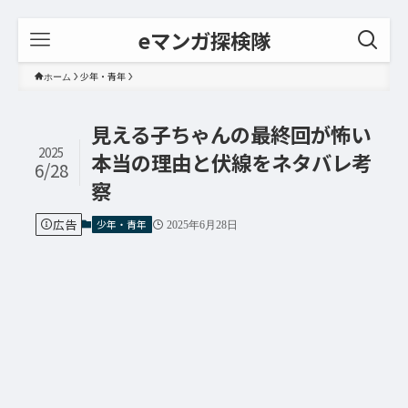
eマンガ探検隊
少年・青年
ホーム
見える子ちゃんの最終回が怖い
2025
本当の理由と伏線をネタバレ考
6/28
察
広告
少年・青年
2025年6月28日