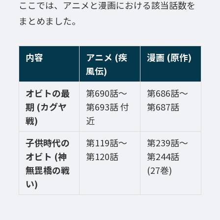
ここでは、アニメと漫画における該当話数を
まとめました。
内容
アニメ (疾
漫画 (原作)
風伝)
オビトの最
第690話〜
第686話〜
期 (カグヤ
第693話 付
第687話
戦)
近
子供時代の
第119話〜
第239話〜
オビト (神
第120話
第244話
無毘橋の戦
(27巻)
い)