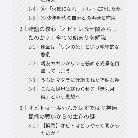
④ 「火影になれ」ナルトに託した夢
⑤ 少年時代の自分との再会と約束
物語の核心「オビトはなぜ闇落ちし
たのか？」全ての始まりを解説
原因は「リンの死」という絶望的な
悲劇
親友カカシがリンを殺める光景を目
撃してしまう
うちはマダラに仕組まれた巧妙な罠
こんな世界は終わらせる「無限月
読」という思想へ
オビトは一度死んだはずでは？神無
毘橋の戦いからの生存の謎
【疑問】オビトはどうやって助かっ
たのか？