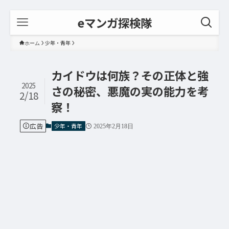
eマンガ探検隊
少年・青年
ホーム
カイドウは何族？その正体と強
2025
さの秘密、悪魔の実の能力を考
2/18
察！
広告
少年・青年
2025年2月18日