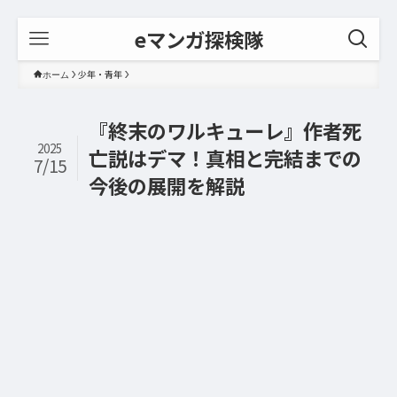
eマンガ探検隊
少年・青年
ホーム
『終末のワルキューレ』作者死
2025
亡説はデマ！真相と完結までの
7/15
今後の展開を解説