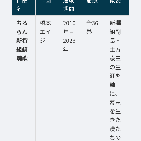
名
期間
ちる
橋本
2010
全36
新撰
らん
エイ
年 –
巻
組副
新撰
ジ
2023
長・
組鎮
年
土方
魂歌
歳三
の生
涯を
軸
に、
幕末
を生
きた
漢た
ちの