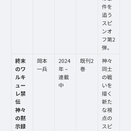
件を
追う
スピ
ンオ
フ第2
弾。
終末
岡本
2024
既刊2
神々
のワ
一兵
年 –
巻
同士
ルキ
連載
の戦
ュー
中
いを
レ禁
描く
伝
新た
神々
な視
の黙
点の
示録
スピ