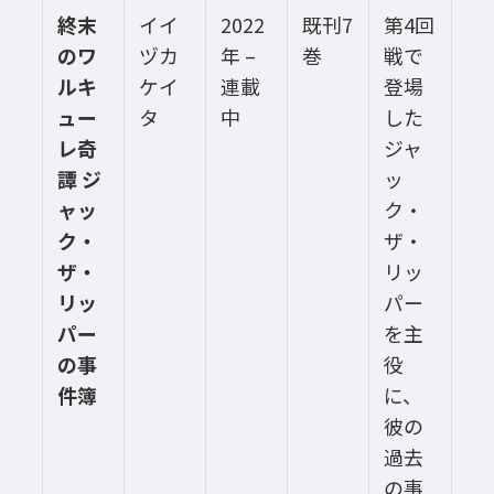
終末
イイ
2022
既刊7
第4回
のワ
ヅカ
年 –
巻
戦で
ルキ
ケイ
連載
登場
ュー
タ
中
した
レ奇
ジャ
譚 ジ
ッ
ャッ
ク・
ク・
ザ・
ザ・
リッ
リッ
パー
パー
を主
の事
役
件簿
に、
彼の
過去
の事