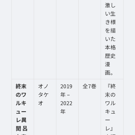
激し
い生
き様
を描
いた
本格
歴史
漫
画。
終末
オノ
2019
全7巻
『終
のワ
タケ
年 –
末の
ルキ
オ
2022
ワル
ュー
年
キュ
レ異
ー
聞 呂
レ』