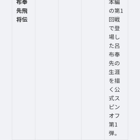
布奉
本編
先飛
の第1
将伝
回戦
で登
場し
た呂
布奉
先の
生涯
を描
く公
式ス
ピン
オフ
第1
弾。