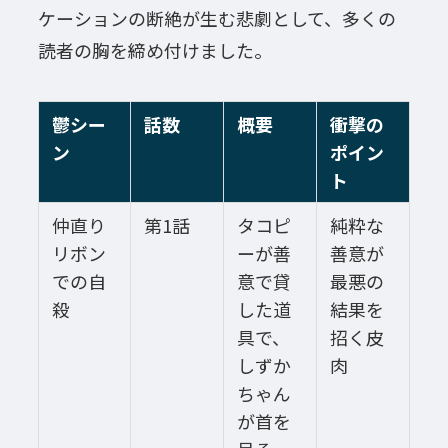
ケーションの断絶が生む悲劇として、多くの
読者の胸を締め付けました。
鬱シー
話数
概要
衝撃の
ン
ポイン
ト
仲直り
第1話
タコピ
純粋な
リボン
ーが善
善意が
での自
意で貸
最悪の
殺
した道
結果を
具で、
招く皮
しずか
肉
ちゃん
が首を