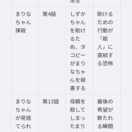
吊る
まりな
第4話
しずか
助ける
ちゃん
ちゃん
ための
撲殺
を助け
行動が
るた
「殺
め、タ
人」に
コピー
直結す
がまり
る恐怖
なちゃ
んを殺
害する
まりな
第13話
母親を
最後の
ちゃん
殺して
希望が
が見捨
しまっ
断たれ
てられ
たまり
る瞬間