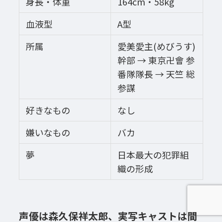
身長・体重
164cm・58kg
血液型
A型
所属
愛美愛主(めびうす)
幹部 → 東京卍會 参
番隊隊長 → 天竺 総
参謀
好きなもの
なし
嫌いなもの
バカ
夢
日本最大の犯罪組
織の形成
声優は森久保祥太郎、実写キャストは間