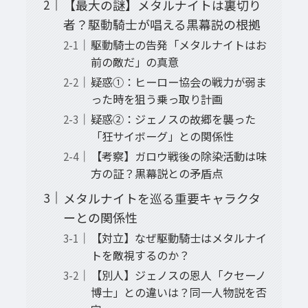
【最大の謎】メタルナイトは裏切り
者？駆動騎士が唱える黒幕説の根拠
駆動騎士の告発「メタルナイトはお
前の敵だ」の真意
疑惑①：ヒーロー協会の戦力が弱ま
った時を狙う乗っ取り計画
疑惑②：ジェノスの故郷を襲った
「狂サイボーグ」との関係性
【考察】ガロウ戦後の除染活動は味
方の証？黒幕説との矛盾点
メタルナイトを巡る重要キャラクタ
ーとの関係性
【対立】なぜ駆動騎士はメタルナイ
トを敵視するのか？
【別人】ジェノスの恩人「クセーノ
博士」との違いは？同一人物説を否