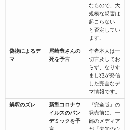
なもので、大
規模な災害は
起こらない」
と否定してい
ます。
偽物によるデ
尾崎豊さんの
作者本人は一
マ
死を予言
切言及してお
らず、なりす
まし犯が発信
した完全なデ
マ情報です。
解釈のズレ
新型コロナウ
『完全版』の
イルスのパン
発売前に、一
デミックを予
部のメディア
言
が「未知のウ