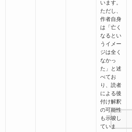
います。
ただし、
作者自身
は「亡く
なるとい
うイメー
ジは全く
なかっ
た」と述
べてお
り、読者
による後
付け解釈
の可能性
も示唆し
ていま