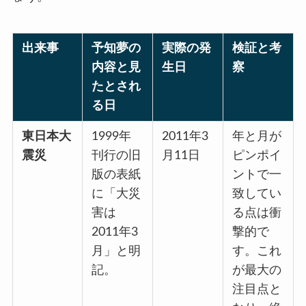
出来事
予知夢の
実際の発
検証と考
内容と見
生日
察
たとされ
る日
東日本大
1999年
2011年3
年と月が
震災
刊行の旧
月11日
ピンポイ
版の表紙
ントで一
に「大災
致してい
害は
る点は衝
2011年3
撃的で
月」と明
す。これ
記。
が最大の
注目点と