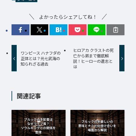
よかったらシェアしてね！
ヒロアカ クラストの死
ワンピース ハナフダの
亡から弟まで徹底解
正体とは？元七武海の
説！ヒーローの遺志と
知られざる過去
は
関連記事