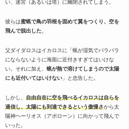
い、迷宮（あるいは塔）に幽閉されてしまう。
彼らは
蜜蝋で鳥の羽根を固めて翼をつくり、空を
飛んで脱出した
。
父ダイダロスはイカロスに「蝋が湿気でバラバラ
にならないように海面に近付きすぎてはいけな
い。それに加え、
蝋が熱で溶けてしまうので太陽
にも近付いてはいけない
」と忠告した。
しかし、
自由自在に空を飛べるイカロスは自らを
過信し、太陽にも到達できるという傲慢さ
から太
陽神ヘーリオス（アポローン）に向かって飛んで
いった。