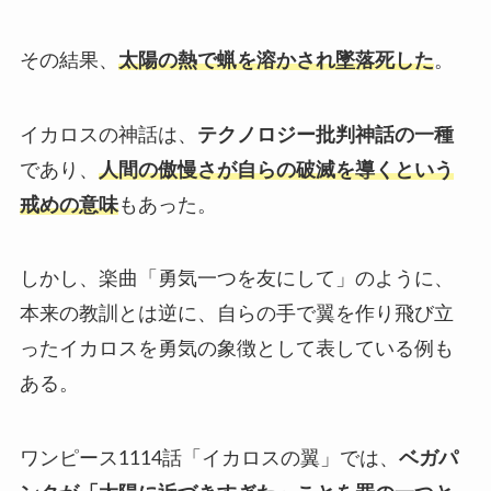
その結果、
太陽の熱で蝋を溶かされ墜落死した
。
イカロスの神話は、
テクノロジー批判神話の一種
であり、
人間の傲慢さが自らの破滅を導くという
戒めの意味
もあった。
しかし、楽曲「勇気一つを友にして」のように、
本来の教訓とは逆に、自らの手で翼を作り飛び立
ったイカロスを勇気の象徴として表している例も
ある。
ワンピース1114話「イカロスの翼」では、
ベガパ